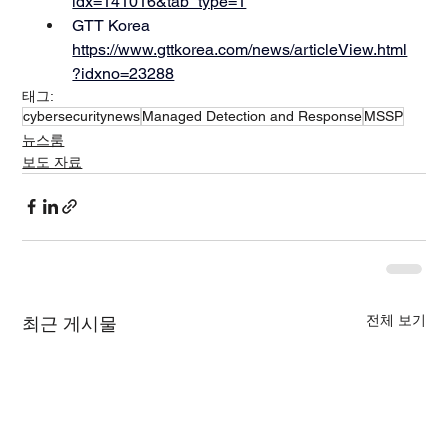
idx=141016&tab_type=1
GTT Korea 
https://www.gttkorea.com/news/articleView.html
?idxno=23288
태그:
cybersecuritynews
Managed Detection and Response
MSSP
뉴스룸
보도 자료
전체 보기
최근 게시물