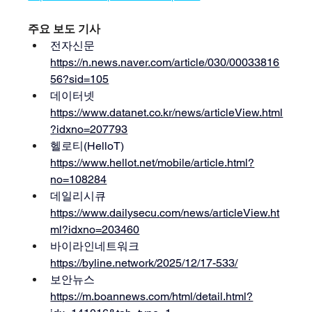
주요 보도 기사
전자신문 
https://n.news.naver.com/article/030/00033816
56?sid=105
데이터넷 
https://www.datanet.co.kr/news/articleView.html
?idxno=207793
헬로티(HelloT) 
https://www.hellot.net/mobile/article.html?
no=108284
데일리시큐 
https://www.dailysecu.com/news/articleView.ht
ml?idxno=203460
바이라인네트워크 
https://byline.network/2025/12/17-533/
보안뉴스 
https://m.boannews.com/html/detail.html?