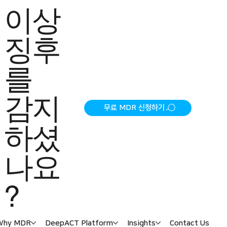
이상
징후
를
감지
무료 MDR 신청하기
하셨
나요
?
Why MDR
DeepACT Platform
Insights
Contact Us