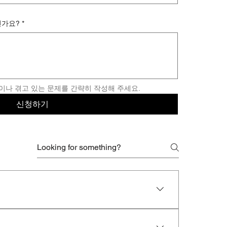
인가요?
*
이나 겪고 있는 문제를 간략히 작성해 주세요.
신청하기
R – 고급 엔드포인트 보호 및 위협 탐지Managed-NDR –
reemptive MDR) – 침해 발생 전 위협을