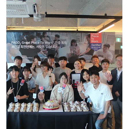
PAGO Networks
2025년 11월 17일
2분 분량
보도 자료
#ETNEWS: PAGO, 사람 중심 SOC
전략과 글로벌 확장 계획 발표
전자신문 조재학 기자 2jh@etnews.com PAGO
Networks가 사람 중심 운영 철학을 기반으로 한 차세대
SOC 모델 확장 계획을 공식 발표했다. 24시간 상시 위협
탐지와 대응 서비스를 제공하는 MDR 전문 기업으로서,
구성원의 몰입도와 근무 환경 개선이 고객 보호 수준과
위협 탐지 품질에 직접적인 영향을 준다는 점을 강조했다.
권영목 대표는 “고객사들이 SOC를 방문하면 가장 먼저
팀의 에너지와 몰입도를 이야기한다”고 설명했다. 그는
단순한 경보 기반의 탐지로는 놓칠 수 있는 침해 징후를