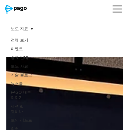
보도 자료
전체 보기
보도 자료
이벤트
중요 안내
보도 자료
기술 블로그
뉴스룸
PAGO 내부
이야기
세션 &
웨비나
보안 리포트
위협