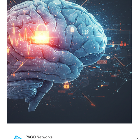
PAGO Networks
2025년 7월 24일
2분 분량
PAGO 내부 이야기
파고네트웍스, 2025 Great Place To
Work® 공식 인증 획득
“24/7 보안 대응을 지탱하는 힘, 사람 중심 조직문화에서
시작됩니다” AI 기반 MDR(Managed Detection and
Response) 전문기업 파고네트웍스(PAGO Networks)가
Great Place To Work®...