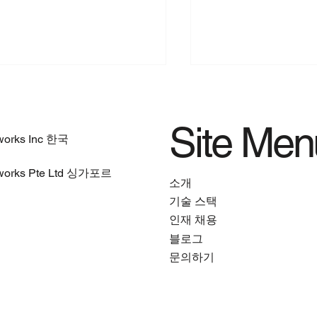
Site Men
works Inc 한국
works Pte Ltd 싱가포르
소개
기술 스택
 시대 IT 및 보안의 환경
Exposure Manage
인재 채용
와 CISO의 새로운 역할
정교해지는 SOC의
블로그
문의하기