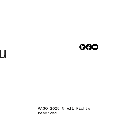
u
ment로
 판단 기준
PAGO 2025 © All Rights
reserved