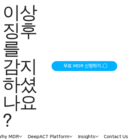
이상
징후
를
감지
무료 MDR 신청하기
하셨
나요
?
Why MDR
DeepACT Platform
Insights
Contact Us