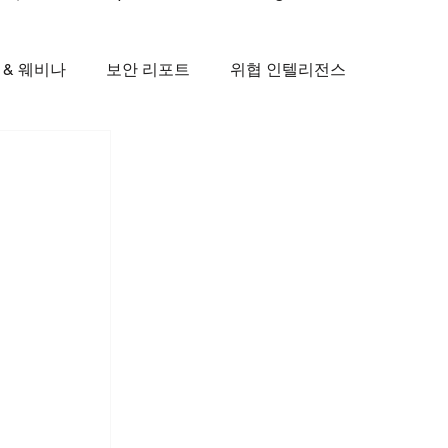
 & 웨비나
보안 리포트
위협 인텔리전스