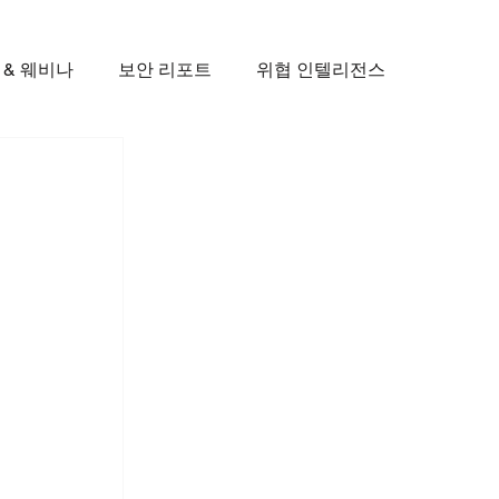
 & 웨비나
보안 리포트
위협 인텔리전스