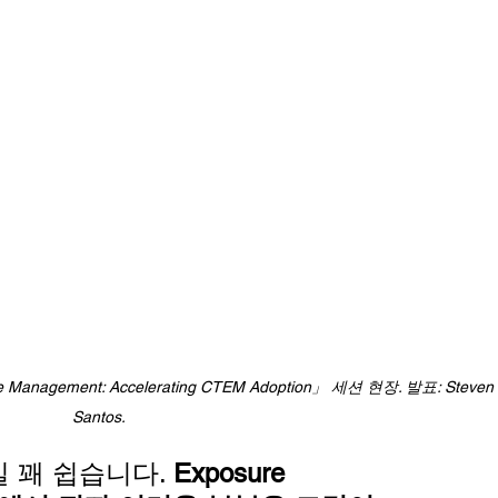
re Management: Accelerating CTEM Adoption」 세션 현장. 발표: Steven
Santos.
 꽤 쉽습니다. 
Exposure 