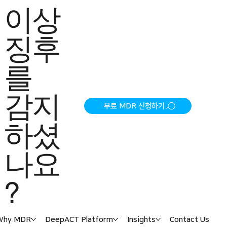
이상
징후
를
감지
무료 MDR 신청하기
하셨
나요
?
Why MDR
DeepACT Platform
Insights
Contact Us